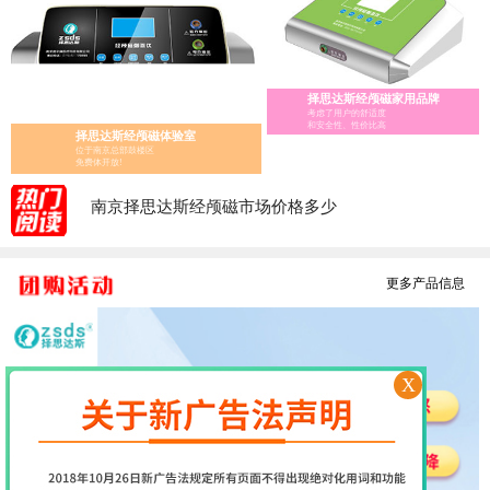
经颅磁家庭版的选择指南
择思达斯经颅磁家用品牌
经颅磁 家用——择思达斯经颅磁家用品牌
考虑了用户的舒适度
和安全性、性价比高
择思达斯经颅磁体验室
经颅磁刺激治疗仪怎么辨别真假?
位于南京总部鼓楼区
医用经颅磁和家用经颅磁刺激仪的区别
免费体开放!
择思达斯经颅磁刺激仪常见问答
南京择思达斯经颅磁市场价格多少
孩子抽动症用经颅磁治疗和吃药哪个效果好
更多产品信息
X