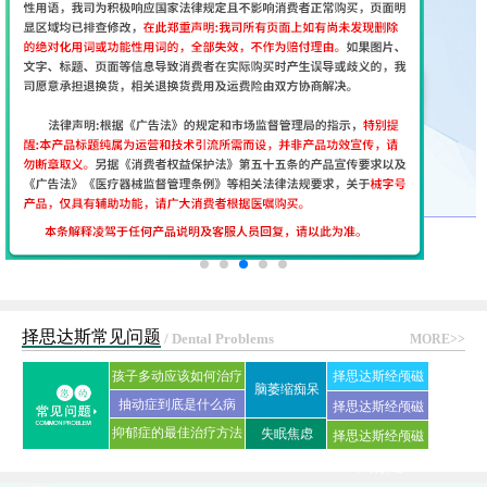
择思达斯常见问题
/ Dental Problems
MORE>>
孩子多动应该如何治疗
择思达斯经颅磁
脑萎缩痴呆
抽动症到底是什么病
刺激仪常见问答
择思达斯经颅磁
抑郁症的最佳治疗方法
失眠焦虑
择思达斯经颅磁
家用品牌
是什么?
市场价格