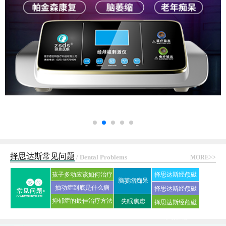
择思达斯常见问题
/ Dental Problems
MORE>>
孩子多动应该如何治疗
择思达斯经颅磁
脑萎缩痴呆
抽动症到底是什么病
刺激仪常见问答
择思达斯经颅磁
抑郁症的最佳治疗方法
失眠焦虑
择思达斯经颅磁
家用品牌
是什么?
市场价格