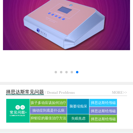
择思达斯常见问题
/ Dental Problems
MORE>>
孩子多动应该如何治疗
择思达斯经颅磁
脑萎缩痴呆
抽动症到底是什么病
刺激仪常见问答
择思达斯经颅磁
抑郁症的最佳治疗方法
失眠焦虑
择思达斯经颅磁
家用品牌
是什么?
市场价格